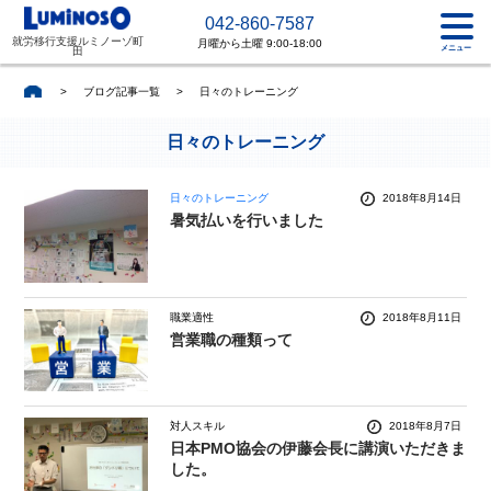
042-860-7587
就労移行支援ルミノーゾ町
月曜から土曜 9:00-18:00
メニュー
田
>
ブログ記事一覧
>
日々のトレーニング
日々のトレーニング
日々のトレーニング
2018年8月14日
暑気払いを行いました
職業適性
2018年8月11日
営業職の種類って
対人スキル
2018年8月7日
日本PMO協会の伊藤会長に講演いただきま
した。