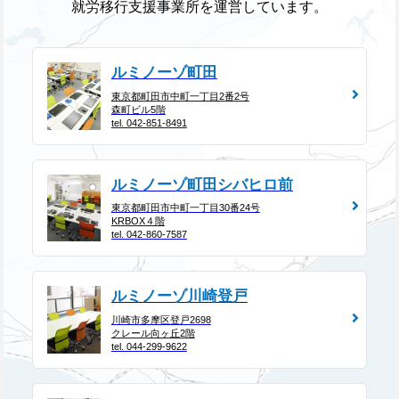
就労移行支援事業所を運営しています。
ルミノーゾ町田
東京都町田市中町一丁目2番2号
森町ビル5階
tel. 042-851-8491
ルミノーゾ町田シバヒロ前
東京都町田市中町一丁目30番24号
KRBOX４階
tel. 042-860-7587
ルミノーゾ川崎登戸
川崎市多摩区登戸2698
クレール向ヶ丘2階
tel. 044-299-9622