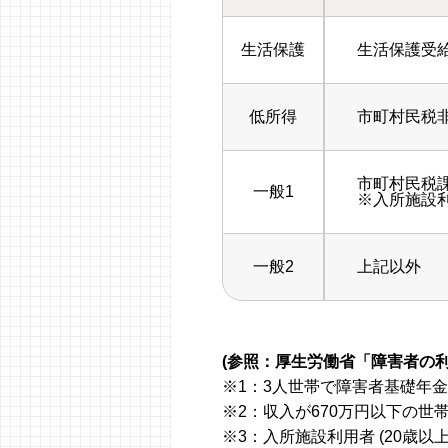
生活保護
生活保護受
低所得
市町村民税
市町村民税課
一般1
※入所施設
一般2
上記以外
(参照：厚生労働省「障害者の利
※1：3人世帯で障害者基礎年金
※2：収入が670万円以下の世
※3：入所施設利用者 (20