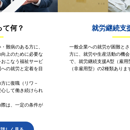
って何？
就労継続支
い・難病のある方に、
一般企業への就労が困難とさ
の向上のために必要な
方に、就労や生産活動の機会
をおこなう福祉サービ
で、就労継続支援A型（雇用
場への就労と定着を目
（非雇用型）の2種類ありま
の方に復職（リワ－
安心して働き続けられ
の際は、一定の条件が
て詳しく見る