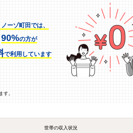
ミノーゾ町田では、
90%
の方が
料
で利用しています
ます。
世帯の収入状況