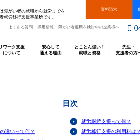
資料請求
は障がい者の就職から就労までを
者就労移行支援事業所です。
0
よくある質問
採用情報
障がい者雇用を検討中の企業様へ
リワーク支援
安心して
とことん強い！
先生・
について
通える理由
就職と資格
支援者の方
目次
就労継続支援って何？
の違いって何？
就労移行支援の利用料は