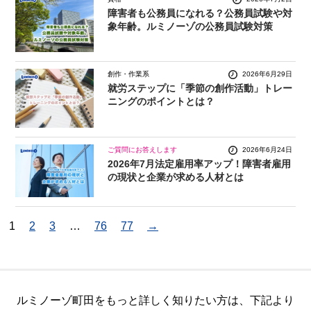
障害者も公務員になれる？公務員試験や対
象年齢。ルミノーゾの公務員試験対策
創作・作業系
2026年6月29日
就労ステップに「季節の創作活動」トレー
ニングのポイントとは？
ご質問にお答えします
2026年6月24日
2026年7月法定雇用率アップ！障害者雇用
の現状と企業が求める人材とは
1
2
3
…
76
77
→
ルミノーゾ町田をもっと詳しく知りたい方は、
下記より