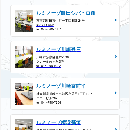
ルミノーゾ町田シバヒロ前
東京都町田市中町一丁目30番24号
KRBOX４階
tel. 042-860-7587
ルミノーゾ川崎登戸
川崎市多摩区登戸2698
クレール向ヶ丘2階
tel. 044-299-9622
ルミノーゾ川崎宮前平
神奈川県川崎市宮前区宮前平1丁目10-6
エコービル202
tel. 044-750-7734
ルミノーゾ横浜都筑