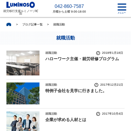
042-860-7587
就労移行支援ルミノーゾ町
月曜から土曜 9:00-18:00
メニュー
田
>
ブログ記事一覧
>
就職活動
就職活動
就職活動
2018年1月18日
ハローワーク主催・就労研修プログラム
就職活動
2017年12月21日
特例子会社を見学に行きました。
就職活動
2017年10月4日
企業が求める人材とは