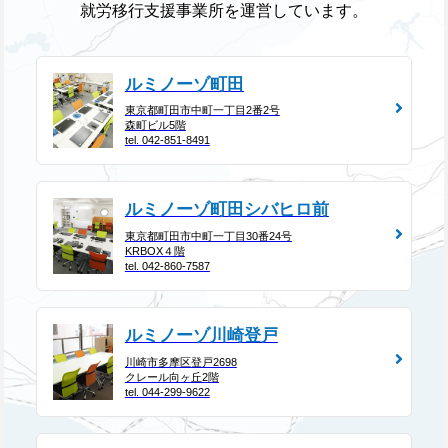
就労移行支援事業所を運営しています。
ルミノーゾ町田
東京都町田市中町一丁目2番2号
森町ビル5階
tel. 042-851-8491
ルミノーゾ町田シバヒロ前
東京都町田市中町一丁目30番24号
KRBOX４階
tel. 042-860-7587
ルミノーゾ川崎登戸
川崎市多摩区登戸2698
クレール向ヶ丘2階
tel. 044-299-9622