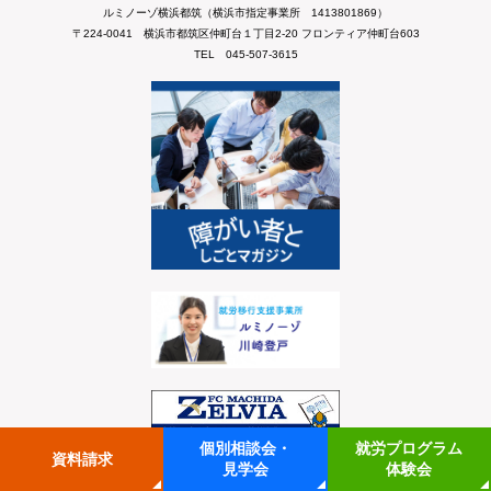
ルミノーゾ横浜都筑（横浜市指定事業所 1413801869）
〒224-0041 横浜市都筑区仲町台１丁目2-20 フロンティア仲町台603
TEL 045-507-3615
個別相談会・
就労プログラム
資料請求
見学会
体験会