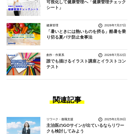
可視化して健康管理へ「健康管理チェック
シート」
健康管理
2026年7月27日
「暑いときには熱いものを摂る」酷暑を乗
り切る夏バテ防止食事法
創作・作業系
2026年7月22日
誰でも描けるイラスト講座とイラストコン
テスト
関連記事
リワーク・復職支援
2025年2月26日
主治医のGOサインが出ているならリワー
クも検討してみよう