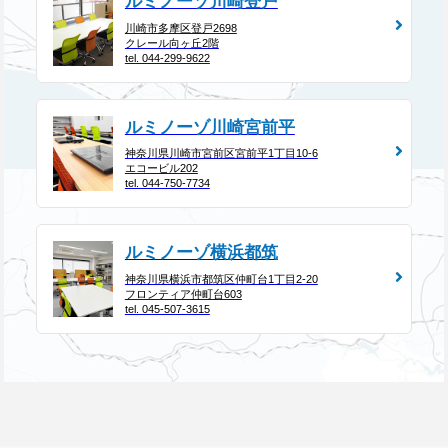
ルミノーゾ川崎登戸
川崎市多摩区登戸2698
クレール向ヶ丘2階
tel. 044-299-9622
ルミノーゾ川崎宮前平
神奈川県川崎市宮前区宮前平1丁目10-6
エコービル202
tel. 044-750-7734
ルミノーゾ横浜都筑
神奈川県横浜市都筑区仲町台1丁目2-20
フロンティア仲町台603
tel. 045-507-3615