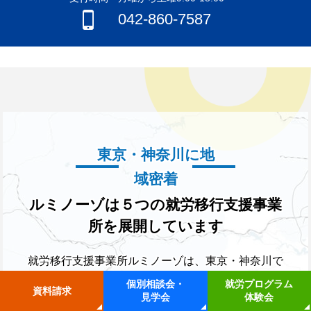
042-860-7587
東京・神奈川に地
域密着
ルミノーゾは５つの就労移行支援事業
所を展開しています
就労移行支援事業所ルミノーゾは、東京・神奈川で
就労移行支援事業所を運営しています。
個別相談会・
就労プログラム
資料請求
見学会
体験会