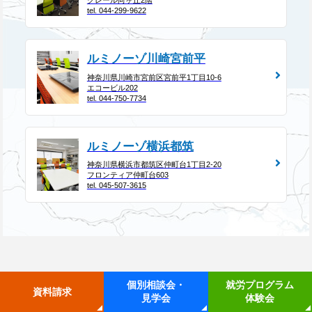
クレール向ヶ丘2階
tel. 044-299-9622
ルミノーゾ川崎宮前平
神奈川県川崎市宮前区宮前平1丁目10-6
エコービル202
tel. 044-750-7734
ルミノーゾ横浜都筑
神奈川県横浜市都筑区仲町台1丁目2-20
フロンティア仲町台603
tel. 045-507-3615
個別相談会・
就労プログラム
資料請求
見学会
体験会
全国に繋がる