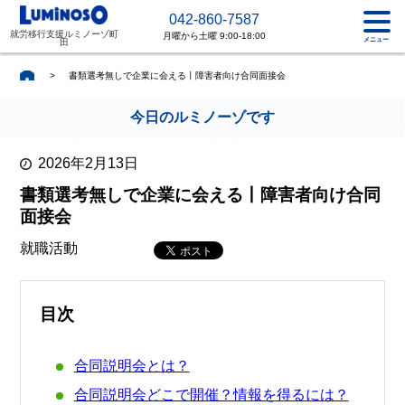
042-860-7587
就労移行支援ルミノーゾ町
月曜から土曜 9:00-18:00
メニュー
田
>
書類選考無しで企業に会える丨障害者向け合同面接会
今日のルミノーゾです
2026年2月13日
書類選考無しで企業に会える丨障害者向け合同
面接会
就職活動
目次
合同説明会とは？
合同説明会どこで開催？情報を得るには？