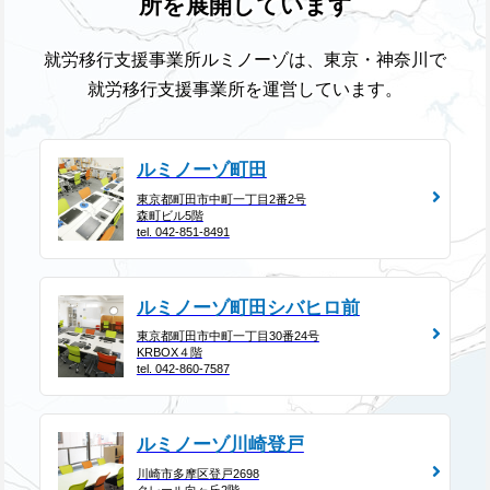
所を展開しています
就労移行支援事業所ルミノーゾは、東京・神奈川で
就労移行支援事業所を運営しています。
ルミノーゾ町田
東京都町田市中町一丁目2番2号
森町ビル5階
tel. 042-851-8491
ルミノーゾ町田シバヒロ前
東京都町田市中町一丁目30番24号
KRBOX４階
tel. 042-860-7587
ルミノーゾ川崎登戸
川崎市多摩区登戸2698